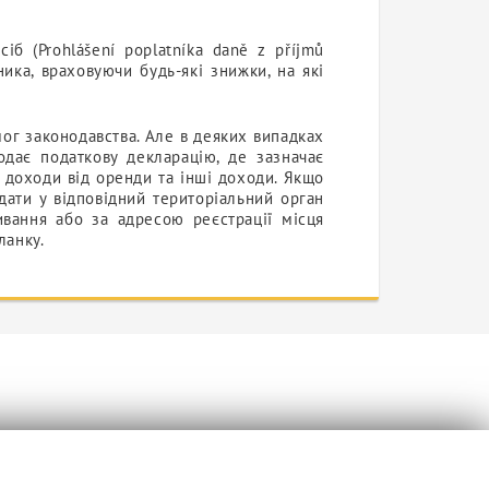
б (Prohlášení poplatníka daně z příjmů
ника, враховуючи будь-які знижки, на які
г законодавства. Але в деяких випадках
одає податкову декларацію, де зазначає
, доходи від оренди та інші доходи. Якщо
дати у відповідний територіальний орган
ивання або за адресою реєстрації місця
ланку.