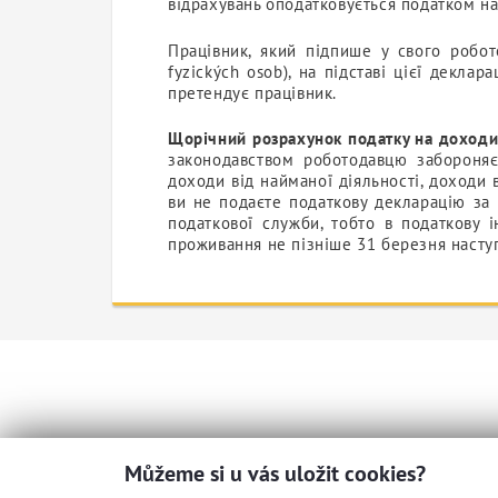
відрахувань оподатковується податком на
Працівник, який підпише у свого робот
fyzických osob), на підставі цієї декла
претендує працівник.
Щорічний розрахунок податку на доходи
законодавством роботодавцю забороняєт
доходи від найманої діяльності, доходи 
ви не подаєте податкову декларацію за 
податкової служби, тобто в податкову 
проживання не пізніше 31 березня наступ
Můžeme si u vás uložit cookies?