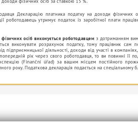
 доходи фізичних осіб за ставкою 15 %.
одавця Декларацію платника податку на доходи фізичних осі
рації роботодавець утримує податок із заробітної плати праців
 фізичних осіб виконується роботодавцем
з дотриманням вимо
ься виконувати розрахунок податку, тому працівник сам п
від підприємницької діяльності, доходи від участі в компаніях
попередній рік через свого роботодавця, то ви повинні її по
інспекцію (Finanční úřad) за вашим місцем постійного прож
ного року. Податкова декларація подається на спеціальному б