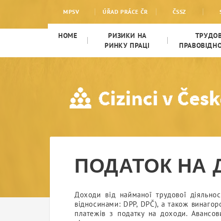
ПОДАТОК НА ДОХОДИ
MPSV
ÚŘAD PRÁCE ČR
ČSSZ
HOME
РИЗИКИ НА
ТРУДОВ
РИНКУ ПРАЦІ
ПРАВОВІДН
ПОДАТОК НА 
Доходи від найманої трудової діяльно
відносинами: DPP, DPČ), а також винаго
платежів з податку на доходи. Авансо