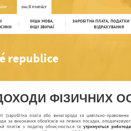
 ФІЗИЧНИХ ОСІБ
SÚIP
DALŠÍ PORTÁLY
І
ІНША МОВА,
ЗАРОБІТНА ПЛАТА, ПОДАТКИ 
ОСИНИ
ІНШІ ЗВИЧАЇ
ВІДРАХУВАННЯ
ДОХОДИ ФІЗИЧНИХ О
сті (заробітна плата або винагорода за цивільно-правовим
роди за виконання обов’язків на певних посадах, оподатковую
вий платіж з податку обчислюється та
утримується роботод