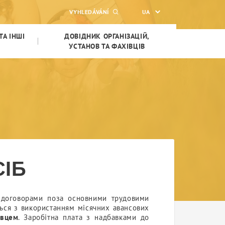
VYHLEDÁVÁNÍ
UA
ТА ІНШІ
ДОВІДНИК ОРГАНІЗАЦІЙ,
УСТАНОВ ТА ФАХІВЦІВ
СІБ
и договорами поза основними трудовими
ться з використанням місячних авансових
авцем
. Заробітна плата з надбавками до