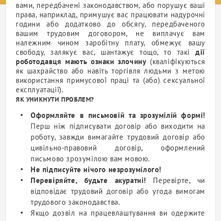
вами, передбачені законодавством, або порушує ваші
права, наприклад, примушує вас працювати надурочні
години або додатково до обсягу, передбаченого
вашим
трудовим договором
, не виплачує вам
належним чином
заробітну плату
, обмежує вашу
свободу, залякує вас, шантажує тощо, то такі
дії
роботодавця
мають ознаки злочину
(кваліфікуються
як шахрайство або навіть торгівля людьми з метою
використання примусової праці та (або) сексуальної
експлуатації).
ЯК УНИКНУТИ ПРОБЛЕМ?
Оформляйте в письмовій та зрозумілій формі!
Перш ніж підписувати договір або виходити на
роботу
, завжди вимагайте
трудовий договір
або
цивільно-правовий договір, оформлений
письмово зрозумілою вам мовою.
Не підписуйте нічого незрозумілого!
Перевіряйте, будьте акуратні!
Перевірте, чи
відповідає
трудовий договір
або угода вимогам
трудового законодавства.
Якщо
дозвіл на працевлаштування
ви одержите