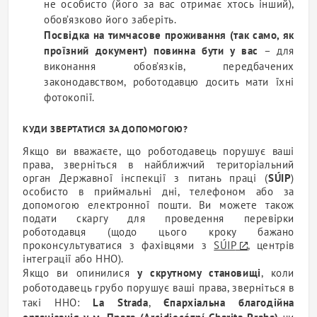
не особисто (його за вас отримає хтось інший),
обов’язково його заберіть.
Посвідка на тимчасове проживання (так само, як
проїзний документ) повинна бути у вас
– для
виконання обов’язків, передбачених
законодавством,
роботодавцю
досить мати їхні
фотокопії.
КУДИ ЗВЕРТАТИСЯ ЗА ДОПОМОГОЮ?
Якщо ви вважаєте, що
роботодавець
порушує ваші
права, зверніться в найближчий територіальний
орган Державної інспекції з питань праці (
SÚIP
)
особисто в приймальні дні, телефоном або за
допомогою електронної пошти. Ви можете також
подати скаргу для проведення перевірки
роботодавця
(щодо цього кроку бажано
проконсультуватися з фахівцями з
SÚIP
,
центрів
інтеграції
або
ННО
).
Якщо ви опинилися
у скрутному становищі
, коли
роботодавець
грубо порушує ваші права, зверніться в
такі
ННО
:
La Strada
,
Єпархіальна благодійна