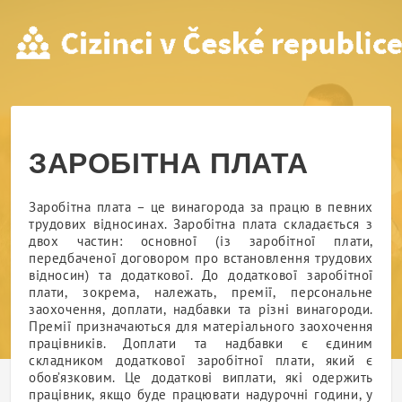
ЗАРОБІТНА ПЛАТА
ЗАРОБІТНА ПЛАТА
Заробітна плата – це винагорода за працю в певних
трудових відносинах. Заробітна плата складається з
двох частин: основної (із заробітної плати,
передбаченої договором про встановлення трудових
відносин) та додаткової. До додаткової заробітної
плати, зокрема, належать, премії, персональне
заохочення, доплати, надбавки та різні винагороди.
Премії призначаються для матеріального заохочення
працівників. Доплати та надбавки є єдиним
складником додаткової заробітної плати, який є
обов’язковим. Це додаткові виплати, які одержить
працівник, якщо буде працювати надурочні години, у