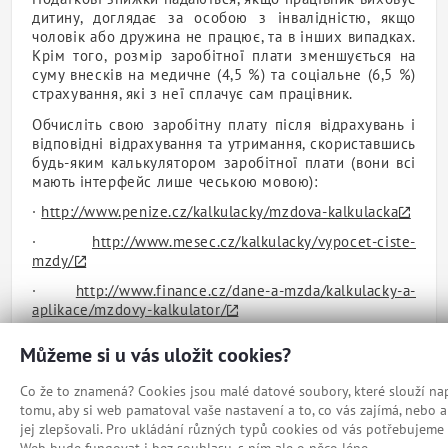
дитину, доглядає за особою з інвалідністю, якщо
чоловік або дружина не працює, та в інших випадках.
Крім того, розмір заробітної плати зменшується на
суму внесків на медичне (4,5 %) та соціальне (6,5 %)
страхування, які з неї сплачує сам працівник.
Обчисліть свою заробітну плату після відрахувань і
відповідні відрахування та утримання, скориставшись
будь-яким калькулятором заробітної плати (вони всі
мають інтерфейс лише чеською мовою):
·
http://www.penize.cz/kalkulacky/mzdova-kalkulacka
·
http://www.mesec.cz/kalkulacky/vypocet-ciste-
mzdy/
·
http://www.finance.cz/dane-a-mzda/kalkulacky-a-
aplikace/mzdovy-kalkulator/
Můžeme si u vás uložit cookies?
Co že to znamená? Cookies jsou malé datové soubory, které slouží nap
tomu, aby si web pamatoval vaše nastavení a to, co vás zajímá, nebo
jej zlepšovali. Pro ukládání různých typů cookies od vás potřebujeme 