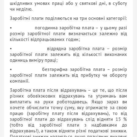
шкідливих умовах праці або у святкові дні, в суботу
чи неділю.
Заробітні плати поділяються на три основні категорії:
• погодинна заробітна плата – у цьому разі
розмір заробітної плати визначається залежно від
кількості відпрацьованих годин;
• відрядна заробітна плата – розмір
заробітної плати залежить від кількості виконаних
одиниць виміру праці;
• безтарифна заробітна плата – розмір
заробітної плати залежить від прибутку чи обороту
компанії.
3аробітна плата після відрахувань – це те, що після
різних обов’язкових відрахувань та утримань вам
виплатить на руки роботодавець. Якщо зараз ви
хочете обчислити точну суму, яку отримаєте за свою
працю (заробітну плату після відрахувань), то від
заробітної плати до відрахувань слід відняти 15 %
(тобто від заробітної плати з надбавками до
відрахувань!), а також відняти різні податкові знижки.
Податкові знижки надаються, якщо працівник виховує