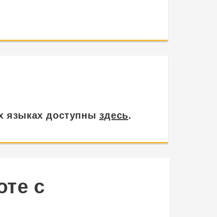
х языках доступны
здесь
.
оте с