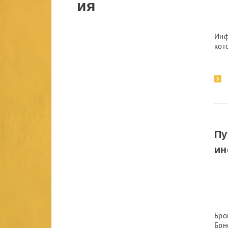
ия
Инф
кот
Пу
ин
Бро
Брн