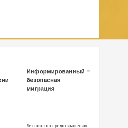
Информированный =
хии
безопасная
миграция
Листовка по предотвращению