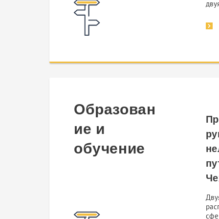
дву
Образован
Пр
ие и
ру
обучение
не
пу
Че
Дву
рас
сфе