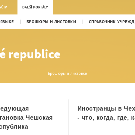
SÚIP
DALŠÍ PORTÁLY
 ЯЗЫКЕ
БРОШЮРЫ И ЛИСТОВКИ
СПРАВОЧНИК УЧРЕЖДЕ
Брошюры и листовки
ледующая
Иностранцы в Че
тановка Чешская
- что, когда, где, 
спублика