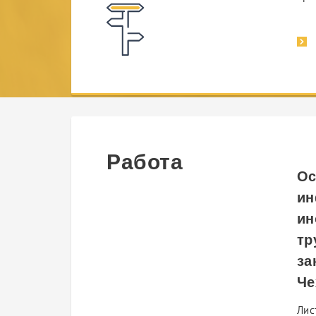
Работа
Ос
ин
ин
тр
за
Че
Лис