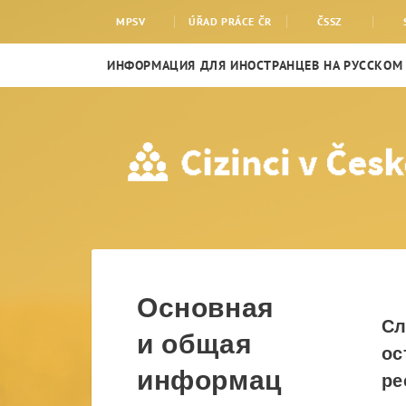
Брошюры и листовки
MPSV
ÚŘAD PRÁCE ČR
ČSSZ
ИНФОРМАЦИЯ ДЛЯ ИНОСТРАНЦЕВ НА РУССКОМ
Основная
С
и общая
ос
информац
ре