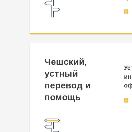
Чешский,
Ус
устный
ин
перевод и
оф
помощь