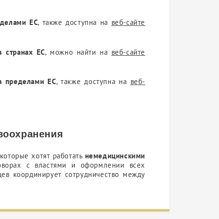
еделами ЕС
, также доступна на
веб-сайте
в странах ЕС
, можно найти на
веб-сайте
а пределами ЕС
, также доступна на
веб-
воохранения
 которые хотят работать
немедицинскими
оворах с властями и оформлении всех
цев координирует сотрудничество между