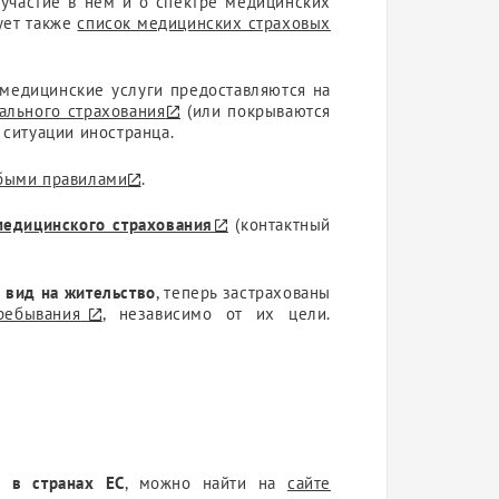
 участие в нем и о спектре медицинских
ует также
список медицинских страховых
 медицинские услуги предоставляются на
ального страхования
(или покрываются
ситуации иностранца.
быми правилами
.
едицинского страхования
(контактный
вид на жительство
, теперь застрахованы
ребывания
, независимо от их цели.
ие
в странах ЕС
, можно найти на
сайте