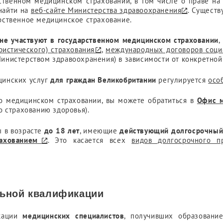
ственном медицинском страховании, в том числе о праве на
найти на
веб-сайте Министерства здравоохранения
. Существ
рственное медицинское страхование.
не участвуют в государственном медицинском страховании
,
ристического) страхования
,
международных договоров соци
инистерством здравоохранения) в зависимости от конкретной 
цинских услуг
для граждан Великобритании
регулируется
осо
 о медицинском страховании, вы можете обратиться в
Офис м
по страхованию здоровья).
 в возрасте
до 18 лет
, имеющие
действующий долгосрочный 
ахованием
. Это касается всех
видов долгосрочного п
ьной квалификации
кации
медицинских специалистов
, получивших образован