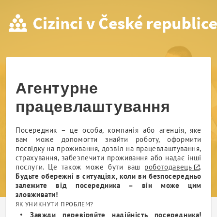
АГЕНТУРНЕ ПРАЦЕВЛАШТ
Агентурне
працевлаштування
Посередник
– це особа, компанія або агенція, яке
вам може допомогти знайти роботу, оформити
посвідку на проживання, дозвіл на працевлаштування,
страхування, забезпечити проживання або надає інші
послуги. Це також може бути ваш
роботодавець
.
Будьте обережні в ситуаціях, коли ви безпосередньо
залежите від
посередника
– він може цим
зловживати!
ЯК УНИКНУТИ ПРОБЛЕМ?
Завжди перевіряйте надійність
посередника
!