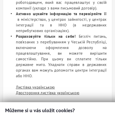
роботодавцем
, який вас працевлаштує у своїй
компанії (укладе з вами письмовий договір).
Активно шукайте інформацію та перевіряйте її
в міністерствах, у центрах зайнятості, у
центрах
інтеграції
та в
ННО
(в недержавних
неприбуткових організаціях).
Розраховуйте тільки на себе!
Безліч питань,
пов’язаних з перебуванням у Чеській Республіці,
включаючи оформлення дозволу на
працевлаштування, ви можете вирішити
самостійно. При цьому ви сплатите тільки
державне мито. Уладнати справи в державних
органах вам можуть допомогти
центри інтеграції
або
ННО
.
Листівка українською
Двостороння листівка українською
Můžeme si u vás uložit cookies?