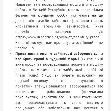
Надавати вам посередницькі послуги з пошуку
роботи
в Чеській Республіці мають право тільки
фізичні чи юридичні особи, які мають на це
дозвіл від
служби зайнятості
(так вони стають
«приватними агенціями зайнятості»). Їхній
перелік наведено тут:
https://www.uradprace.cz/web/cz/agentury-prace
.
Якщо ці послуги вам пропонує хтось інший — це
незаконно.
Приватним агенціям зайнятості забороняється з
вас брати гроші в будь-якій формі
(як комісійні
винагороди за посередницькі послуги з пошуку
роботи, як утримання з майбутньої
заробітної
плати
тощо). Якщо ви будете працювати на
підставі дозволу на працевлаштування, то
приватній агенції зайнятості забороняється вас
«позичати»
роботодавцю
(«тимчасово
призначати»). Приватна агенція зайнятості може
вас працевлаштувати як свого штатного
працівника
або забезпечити вам контакт з