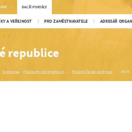
SÚIP
DALŠÍ PORTÁLY
KY A VEŘEJNOST
PRO ZAMĚSTNAVATELE
ADRESÁŘ ORGANI
Knihovna
Průzkumy veřejného mínění
Postoje české veřejnosti k cizincům (CVVM, Sociologický ústav AV ČR, v.v.i.)
2014