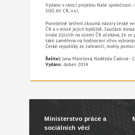
Vydáno v rámci projektu Naše společnost 
SOÚ AV CR, v.v.i.
Pravidelné šetření zkoumá názory české ve
ČR a v místě jejich bydliště. Součástí dota
trvale žijících na území ČR očekává, že se
také zaměřena na hodnocení vlivu vybranýc
České republiky ze zahraničí, mohly pomoct
Řešitel:
Jana Marešová, Naděžda Čadová - CV
Vydáno:
duben 2014
Ministerstvo práce a
sociálních věcí