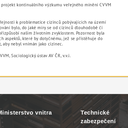
– projekt kontinuálního výzkumu veřejného mínění CVVM
řejnosti k problematice cizinců pobývajících na území
zování bylo, do jaké míry se od cizinců dlouhodobě či
 přizpůsobí našim životním zvyklostem. Pozornost byla
h aspektů, které by dotyčnému, jež se přistěhuje do
, aby nebyl vnímán jako cizinec.
VM, Sociologický ústav AV ČR, v.v.i.
Ministerstvo vnitra
Technické
zabezpečení