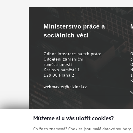
Ministerstvo práce a
sociálních věcí
Odbor integrace na trh práce
O
Oddělení zahraniční
p
zaměstnanosti
O
Karlovo náměstí 1
N
128 00 Praha 2
1
P
webmaster@cizinci.cz
w
Můžeme si u vás uložit cookies?
Co že to znamená? Cookies jsou malé datové soubory, kt