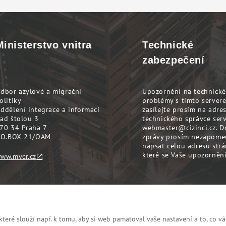
Ministerstvo vnitra
Technické
zabezpečení
dbor azylové a migrační
Upozornění na technické
olitiky
problémy s tímto server
ddělení integrace a informací
zasílejte prosím na adre
ad štolou 3
technického správce ser
70 34 Praha 7
webmaster@cizinci.cz
. D
.O.BOX 21/OAM
zprávy prosím nezapome
napsat celou adresu strá
které se Vaše upozornění
ww.mvcr.cz
eré slouží např. k tomu, aby si web pamatoval vaše nastavení a to, co vá