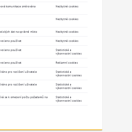
webová komunikace směrována
Nezbytné cookies
Nezbytné cookies
telských dat na správné místo
Nezbytné cookies
povoleno používat
Nezbytné cookies
povoleno používat
Statistické a
výkonnostní cookies
povoleno používat
Reklamní cookies
íváno pro rozlišení uživatele
Statistické a
výkonnostní cookies
íváno pro rozlišení uživatele
Statistické a
výkonnostní cookies
žívá se k omezení počtu požadavků na
Statistické a
výkonnostní cookies