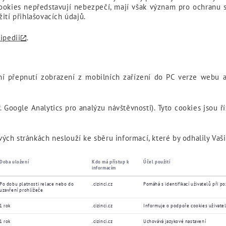
okies nepředstavují nebezpečí, mají však význam pro ochranu s
ití přihlašovacích údajů.
ipedii
.
í přepnutí zobrazení z mobilních zařízení do PC verze webu a 
. Google Analytics pro analýzu návštěvnosti). Tyto cookies jsou 
ch stránkách neslouží ke sběru informací, které by odhalily Vaši
Doba uložení
Kdo má přístup k
Účel použití
informacím
Po dobu platnosti relace nebo do
.cizinci.cz
Pomáhá s identifikací uživatelů při p
uzavření prohlížeče
1 rok
.cizinci.cz
Informuje o podpoře cookies uživate
1 rok
.cizinci.cz
Uchovává jazykové nastavení