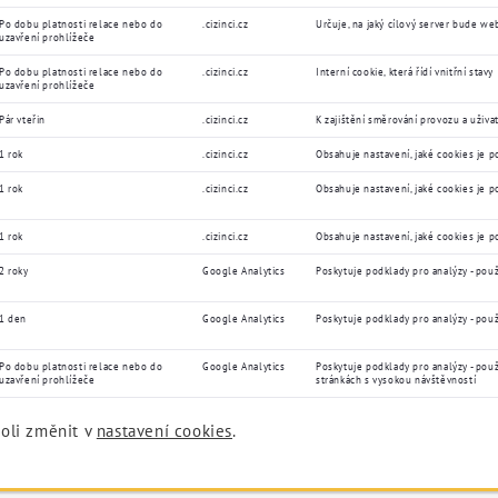
Po dobu platnosti relace nebo do
.cizinci.cz
Určuje, na jaký cílový server bude 
uzavření prohlížeče
Po dobu platnosti relace nebo do
.cizinci.cz
Interní cookie, která řídí vnitřní stavy
uzavření prohlížeče
Pár vteřin
.cizinci.cz
K zajištění směrování provozu a uživa
1 rok
.cizinci.cz
Obsahuje nastavení, jaké cookies je 
1 rok
.cizinci.cz
Obsahuje nastavení, jaké cookies je 
1 rok
.cizinci.cz
Obsahuje nastavení, jaké cookies je 
2 roky
Google Analytics
Poskytuje podklady pro analýzy - použ
1 den
Google Analytics
Poskytuje podklady pro analýzy - použ
Po dobu platnosti relace nebo do
Google Analytics
Poskytuje podklady pro analýzy - pou
uzavření prohlížeče
stránkách s vysokou návštěvností
oli změnit v
nastavení cookies
.