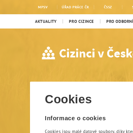
Cookies
MPSV
ÚŘAD PRÁCE ČR
ČSSZ
AKTUALITY
PRO CIZINCE
PRO ODBORNÍ
Cookies
Informace o cookies
Cookies jsou malé datové soubory, díky kte