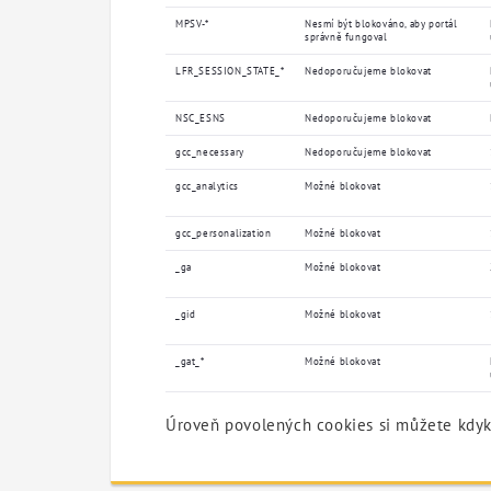
MPSV-*
Nesmí být blokováno, aby portál
správně fungoval
LFR_SESSION_STATE_*
Nedoporučujeme blokovat
NSC_ESNS
Nedoporučujeme blokovat
gcc_necessary
Nedoporučujeme blokovat
gcc_analytics
Možné blokovat
gcc_personalization
Možné blokovat
_ga
Možné blokovat
_gid
Možné blokovat
_gat_*
Možné blokovat
Úroveň povolených cookies si můžete kdyk