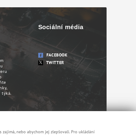
Sociální média
FACEBOOK
em
TWITTER
su
veru
o
ňte
nky,
 týká.
s zajímá, nebo abychom jej zlepšovali. Pro ukládání