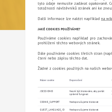
tyto údaje nemusíte zadávat opakovaně. Co
totožnosti návštěvníků stránek ani ke zneuž
Další informace lze nalézt například
na wik
JAKÉ COOKIES POUŽÍVÁME?
Používáme cookies například pro zachován
prohlížení těchto webových stránek.
Dále používáme cookies třetích stran (např
čtení nebo zápisu těchto dat.
Žádné z cookies použitých na našich webový
Název cookie
Doporučení
JSESSIONID
Nesmí být blokováno, aby portál
správně fungoval
COOKIE_SUPPORT
Nedoporučujeme blokovat
GUEST_LANGUAGE_ID
Nedoporučujeme blokovat