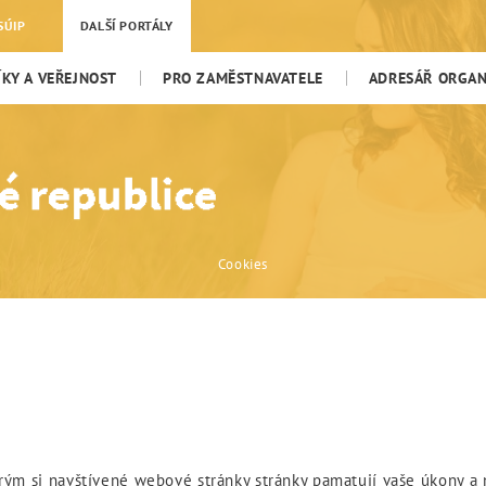
SÚIP
DALŠÍ PORTÁLY
KY A VEŘEJNOST
PRO ZAMĚSTNAVATELE
ADRESÁŘ ORGANI
Cookies
rým si navštívené webové stránky stránky pamatují vaše úkony a na