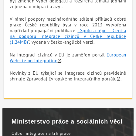
byl změněn výběr delegátů a rozšířena témata jednání
zejména o migraci a azyl.
V rámci podpory mezinárodního sdílení příkladů dobré
praxe České republiky byla v roce 2013 vytvořena
například propagační publikace „
Spolu a lépe – Centra
na podporu integrace cizinců v České republice
(1.24MB)
“, vydaná v česko-anglické verzi.
Na integraci cizinců v EU je zaměřen portál
European
Website on Integration
.
Novinky z EU týkající se integrace cizinců pravidelně
shrnuje
Zpravodaj Evropského integračního portálu
.
Ministerstvo práce a sociálních věcí
Odbor integrace na trh práce