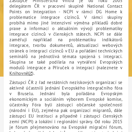
Zástupce Ministerstva vnitra je od roku 2003
delegátem ČR v pracovní skupině National Contact
Points on Integration - NCPI v rámci DG Home k
problematice integrace cizinců. V rámci skupiny
probíhá mimo jiné intenzivní výměna příkladů dobré
praxe a informací o aktuálním vývoji problematiky
integrace cizinců v členských státech. NCPI se dále
zaměřuji například na problematiku indikátorů
integrace, tvorbu dokumentů, aktualizaci webových
stránek o integraci cizinců v EU a pořádání technických
seminářů na jednotlivá témata spojená s integrací.
Skupina se také podílela na vytváření Evropských
modulů integrace a Příruček o integraci (naleznete v
Knihovně
).
Zástupci ČR z řad nestátních neziskových organizací se
aktivně účastnili jednání Evropského integračního fóra
v Bruselu. Jednání byla pořádána Evropským
ekonomickým a sociálním výborem Evropské komise,
účastníky Fóra byli zástupci občanské společnosti
(národní i EU), zejména pak organizací migrantů, dále
zástupci EU institucí a případně i zástupci členských
zemí (NCPI) a lokální i regionální správy. Od roku 2015
je fórum přejmenováno na Evropské migrační fórum,