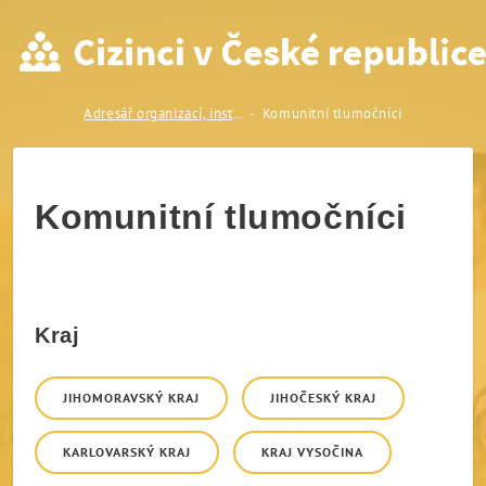
Komunitní tlumočníci
Adresář organizací, institucí a odborníků
Komunitní tlumočníci
Komunitní tlumočníci
Kraj
JIHOMORAVSKÝ KRAJ
JIHOČESKÝ KRAJ
KARLOVARSKÝ KRAJ
KRAJ VYSOČINA