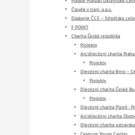
​​​​​​​Prague Maidan Ukrajinské C
Člověk v tísni, o.p.s.
Diakonie ČCE – Středisko celo
F POINT
Charita Česká republika
Projekty
Arcidiecézní charita Prah
Projekty
Diecézní charita Brno – C
Projekty
Diecézní charita České Bu
Projekty
Diecézní charita Plzeň - P
Arcidiecézní charita Olom
Diecézní charita ostravsk
Centrum Young Caritas