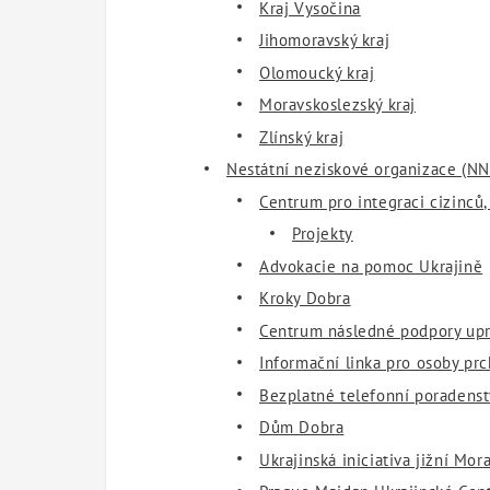
Kraj Vysočina
Jihomoravský kraj
Olomoucký kraj
Moravskoslezský kraj
Zlínský kraj
Nestátní neziskové organizace (N
Centrum pro integraci cizinců, 
Projekty
Advokacie na pomoc Ukrajině
Kroky Dobra
Centrum následné podpory upr
Informační linka pro osoby 
Bezplatné telefonní poradens
Dům Dobra
Ukrajinská iniciativa jižní Mora