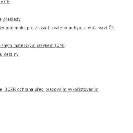
 v ČR
a překlady
ako podmínka pro získání trvalého pobytu a občanství ČR
dlišným mateřským jazykem (OMJ)
u češtiny
e, BOZP, ochrana před pracovním vykořisťováním