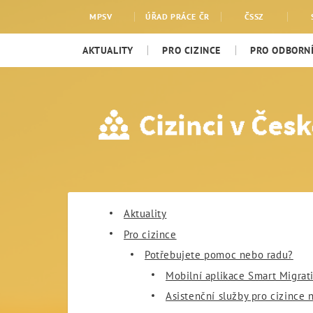
Mapa stránek
MPSV
ÚŘAD PRÁCE ČR
ČSSZ
AKTUALITY
PRO CIZINCE
PRO ODBORNÍ
Aktuality
Pro cizince
Potřebujete pomoc nebo radu?
Mobilní aplikace Smart Migrat
Asistenční služby pro cizince