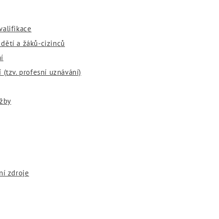
valifikace
dětí a žáků-cizinců
í
 (tzv. profesní uznávání)
užby
ní zdroje