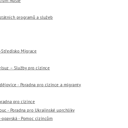
entrum Nusle
státních programů a služeb
a-Středisko Migrace
elsuz – Služby pro cizince
dějovice - Poradna pro cizince a migranty
oradna pro cizince
ouc - Poradna pro Ukrajinské uprchlíky
o-opavská - Pomoc cizincům