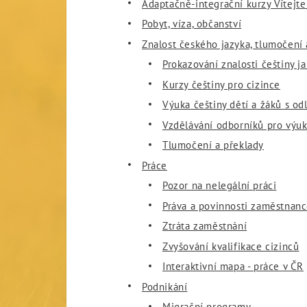
Adaptačně-integrační kurzy Vítejte
Pobyt, víza, občanství
Znalost českého jazyka, tlumočení 
Prokazování znalosti češtiny j
Kurzy češtiny pro cizince
Výuka češtiny dětí a žáků s o
Vzdělávání odborníků pro výuk
Tlumočení a překlady
Práce
Pozor na nelegální práci
Práva a povinnosti zaměstnanc
Ztráta zaměstnání
Zvyšování kvalifikace cizinců
Interaktivní mapa - práce v ČR
Podnikání
Migrační programy