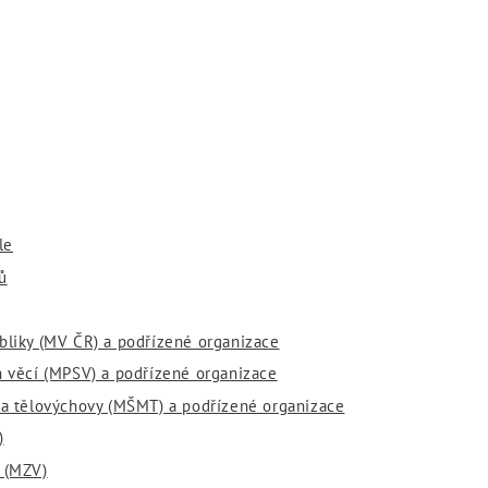
le
ů
ubliky (MV ČR) a podřízené organizace
ch věcí (MPSV) a podřízené organizace
e a tělovýchovy (MŠMT) a podřízené organizace
)
í (MZV)