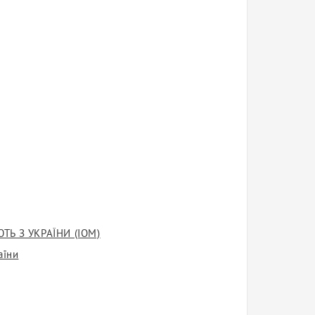
ЮТЬ З УКРАЇНИ (IOM)
аїни