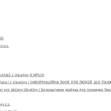
NO)
o.p.s.
chlíků z Ukrajiny (CNPUU)
prchající z Ukrajiny / ІНФОРМАЦІЙНА ЛІНІЯ ДЛЯ ЛЮДЕЙ, ЩО ТІКА
tví pro občany Ukrajiny / Безкоштовна довідка для громадян Укр
vy z.s.