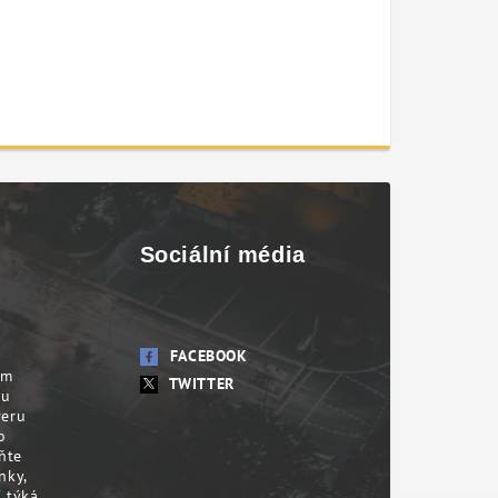
Sociální média
FACEBOOK
em
TWITTER
su
veru
o
ňte
nky,
 týká.