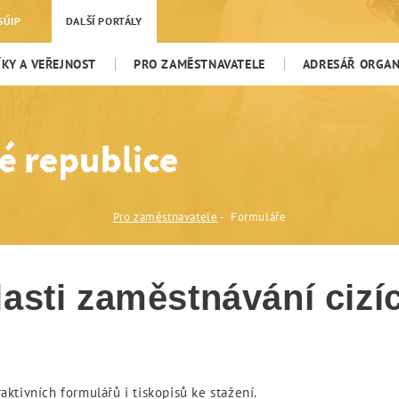
SÚIP
DALŠÍ PORTÁLY
KY A VEŘEJNOST
PRO ZAMĚSTNAVATELE
ADRESÁŘ ORGANI
Pro zaměstnavatele
Formuláře
asti zaměstnávání cizí
ktivních formulářů i tiskopisů ke stažení.