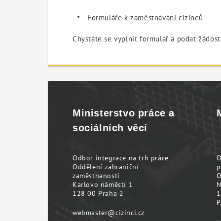
Formuláře k zaměstnávání cizinců
Chystáte se vyplnit formulář a podat žádos
Ministerstvo práce a
sociálních věcí
Odbor integrace na trh práce
O
Oddělení zahraniční
p
zaměstnanosti
O
Karlovo náměstí 1
N
128 00 Praha 2
1
P
webmaster@cizinci.cz