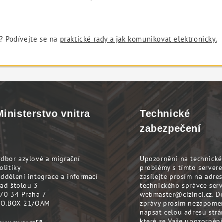
t? Podívejte se na
praktické rady a jak komunikovat elektronicky.
Ministerstvo vnitra
Technické
zabezpečení
dbor azylové a migrační
Upozornění na technické
olitiky
problémy s tímto server
ddělení integrace a informací
zasílejte prosím na adre
ad štolou 3
technického správce ser
70 34 Praha 7
webmaster@cizinci.cz
. D
.O.BOX 21/OAM
zprávy prosím nezapome
napsat celou adresu strá
které se Vaše upozornění