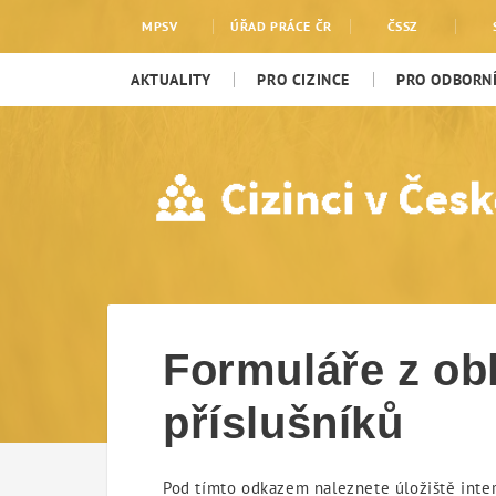
Formuláře
MPSV
ÚŘAD PRÁCE ČR
ČSSZ
AKTUALITY
PRO CIZINCE
PRO ODBORNÍ
Formuláře z obl
příslušníků
Pod tímto odkazem naleznete úložiště intera