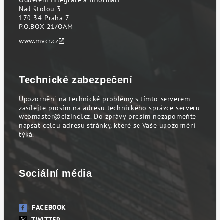
Oddělení integrace a informací
Nad štolou 3
170 34 Praha 7
P.O.BOX 21/OAM
www.mvcr.cz
Technické zabezpečení
Upozornění na technické problémy s tímto serverem
zasílejte prosím na adresu technického správce serveru
webmaster@cizinci.cz
. Do zprávy prosím nezapomeňte
napsat celou adresu stránky, které se Vaše upozornění
týká.
Sociální média
FACEBOOK
TWITTER