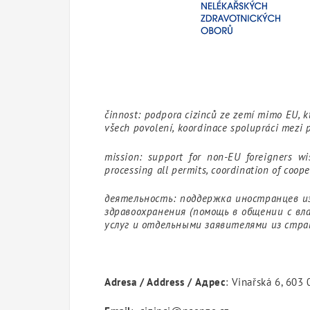
činnost: podpora cizinců ze zemí mimo EU, kt
všech povolení, koordinace spolupráci mezi 
mission: support for non-EU foreigners wi
processing all permits, coordination of coop
деятельность: поддержка иностранцев и
здравоохранения (помощь в общении с в
услуг и отдельными заявителями из стран
Adresa / Address / Адрес
: Vinařská 6, 603