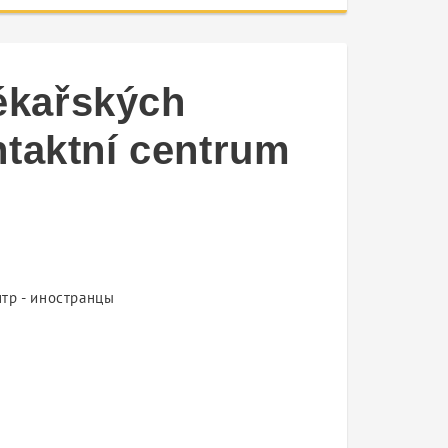
lékařských
taktní centrum
тр - иностранцы