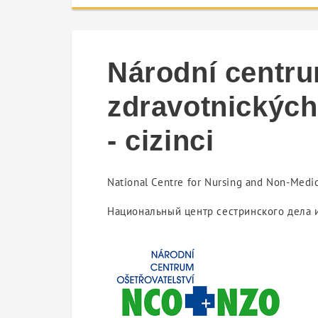
Národní centru
zdravotnických
- cizinci
National Centre for Nursing and Non-Medica
Национальный центр сестринского дела 