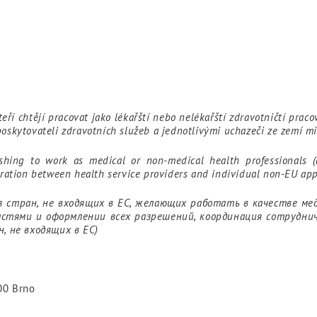
eří chtějí pracovat jako lékařští nebo nelékařští zdravotničtí praco
poskytovateli zdravotních služeb a jednotlivými uchazeči ze zemí m
shing to work as medical or non-medical health professionals (
eration between health service providers and individual non-EU app
з стран, не входящих в ЕС, желающих работать в качестве ме
ластями и оформлении всех разрешений, координация сотрудн
, не входящих в ЕС)
 00 Brno