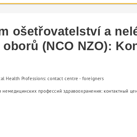
m ošetřovatelství a ne
 oborů (NCO NZO): Kon
l Health Professions: contact centre - foreigners
и немедицинских профессий здравоохранения: контактный цен