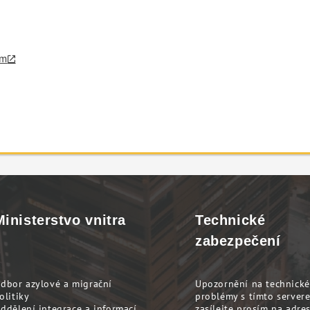
um
Ministerstvo vnitra
Technické
zabezpečení
dbor azylové a migrační
Upozornění na technické
olitiky
problémy s tímto server
ddělení integrace a informací
zasílejte prosím na adre