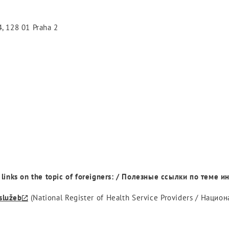
4, 128 01 Praha 2
l links on the topic of foreigners: / Полезные ссылки по теме 
 služeb
(National Register of Health Service Providers / Нац