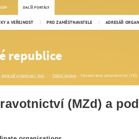
tví (MZ)
SÚIP
DALŠÍ PORTÁLY
KY A VEŘEJNOST
PRO ZAMĚSTNAVATELE
ADRESÁŘ ORGANI
Adresář organizací, institucí a odborníků
Státní správa
Ministerstvo zdravotnictví (MZ)
ravotnictví (MZd) a po
dinate organisations