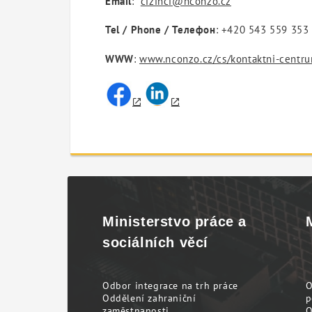
Email
:
cizinci@nconzo.cz
Tel / Phone / Телефон
: +420 543 559 353
WWW
:
www.nconzo.cz/cs/kontaktni-centr
Ministerstvo práce a
sociálních věcí
Odbor integrace na trh práce
O
Oddělení zahraniční
p
zaměstnanosti
O