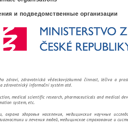
ения и подведомственные организации
ého zdraví, zdravotnická vědeckovýzkumná činnost, léčiva a pros
í a zdravotnický informační systém atd.
ection, medical scientific research, pharmaceuticals and medical de
mation system, etc.
и, охрана здоровья населения, медицинские научные иссле
диагностики и лечения людей, медицинское страхование и сист