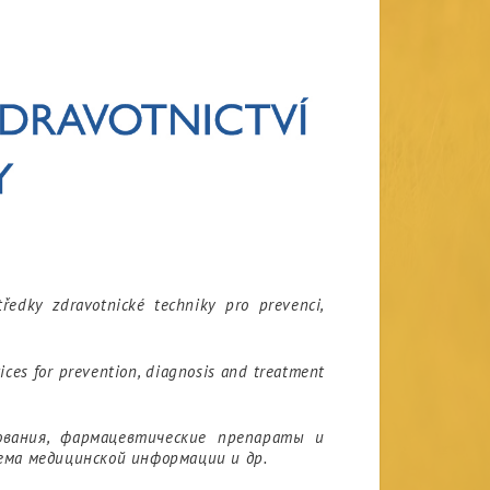
tředky zdravotnické techniky pro prevenci,
vices for prevention, diagnosis and treatment
дования, фармацевтические препараты и
ема медицинской информации и др.