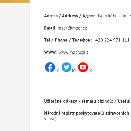
Adresa / Address / Адрес
: Palackého nám. 
Email
:
mzcr@mzcr.cz
Tel / Phone / Телефон
: +420 224 971 111
WWW
:
www.mzcr.cz
Užitečné odkazy k tématu cizinců: / Usefu
Národní registr poskytovatelů zdravotních
услуг)