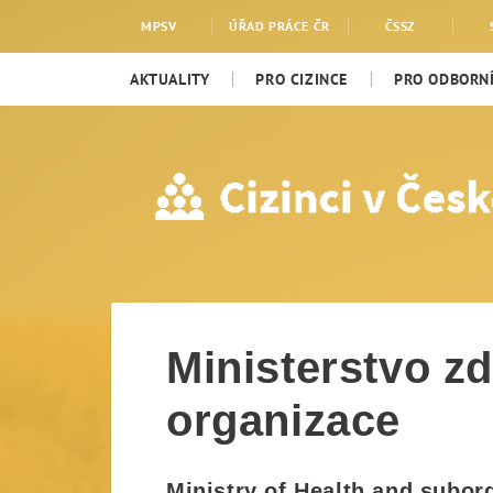
Ministerstvo zdravotnic
MPSV
ÚŘAD PRÁCE ČR
ČSSZ
AKTUALITY
PRO CIZINCE
PRO ODBORNÍ
Ministerstvo zd
organizace
Ministry of Health and subor