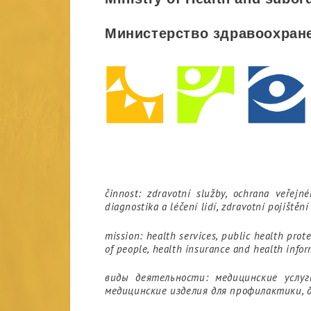
Министерство здравоохран
činnost: zdravotní služby, ochrana veřejn
diagnostika a léčení lidí, zdravotní pojištěn
mission: health services, public health prot
of people, health insurance and health infor
виды деятельности: медицинские услуг
медицинские изделия для профилактики, 