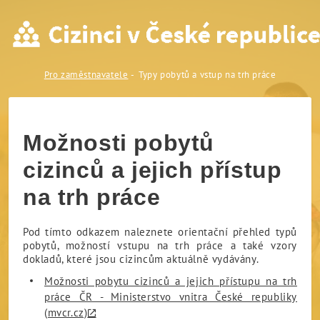
Typy pobytů a vstup na trh 
Pro zaměstnavatele
Typy pobytů a vstup na trh práce
Možnosti pobytů
cizinců a jejich přístup
na trh práce
Pod tímto odkazem naleznete orientační přehled typů
pobytů, možností vstupu na trh práce a také vzory
dokladů, které jsou cizincům aktuálně vydávány.
Možnosti pobytu cizinců a jejich přístupu na trh
práce ČR - Ministerstvo vnitra České republiky
(mvcr.cz)