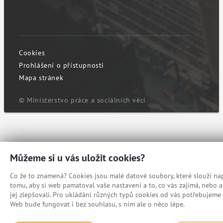
Cookies
Prohlášení o přístupnosti
Mapa stránek
© Ministerstvo práce a sociálních věcí
Můžeme si u vás uložit cookies?
Co že to znamená? Cookies jsou malé datové soubory, které slouží nap
tomu, aby si web pamatoval vaše nastavení a to, co vás zajímá, nebo
jej zlepšovali. Pro ukládání různých typů cookies od vás potřebujeme 
Web bude fungovat i bez souhlasu, s ním ale o něco lépe.