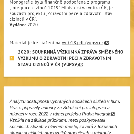
Monografie byla finančně podpořena z programu
„Integrace cizinců 2019“ Ministerstva vnitra ČR, je
součástí projektu „Zdravotní péče a zdravotní stav
cizinců v ČR“.
Vydáno:
2020
Materiál je ke stažení na
vv_018.pdf (vupsv.cz)
2020: SOUHRNNÁ VÝZKUMNÁ ZPRÁVA SMÍŠENÉHO
VÝZKUMU O ZDRAVOTNÍ PÉČI A ZDRAVOTNÍM
STAVU CIZINCŮ V ČR (VÚPSV)
Analýzu dostupnosti vybraných sociálních služeb v hl.m.
Praze připravily autorky ze Sdružení pro integraci a
migraci v roce 2022 v rámci projektu
Praha integruje
.
Vznikla na základě průzkumu mezi poskytovateli
sociálních služeb v hlavním městě, závěrů z fokusních
skupin sociálních pracovníků pracujících s migranty,