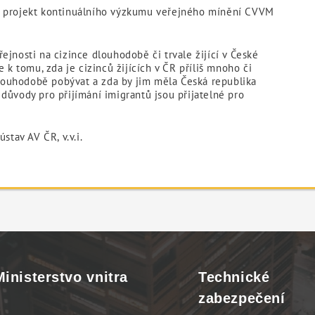
– projekt kontinuálního výzkumu veřejného mínění CVVM
ejnosti na cizince dlouhodobě či trvale žijící v České
e k tomu, zda je cizinců žijících v ČR příliš mnoho či
 dlouhodobě pobývat a zda by jim měla Česká republika
důvody pro přijímání imigrantů jsou přijatelné pro
stav AV ČR, v.v.i.
Ministerstvo vnitra
Technické
zabezpečení