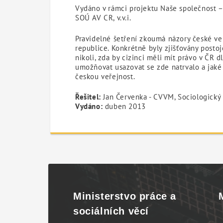
Vydáno v rámci projektu Naše společnost 
SOÚ AV CR, v.v.i.
Pravidelné šetření zkoumá názory české veř
republice. Konkrétně byly zjišťovány postoj
nikoli, zda by cizinci měli mít právo v ČR
umožňovat usazovat se zde natrvalo a jaké 
českou veřejnost.
Řešitel:
Jan Červenka - CVVM, Sociologický ú
Vydáno:
duben 2013
Ministerstvo práce a
sociálních věcí