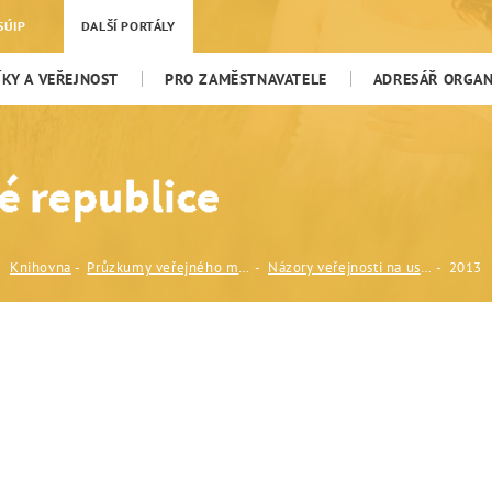
SÚIP
DALŠÍ PORTÁLY
KY A VEŘEJNOST
PRO ZAMĚSTNAVATELE
ADRESÁŘ ORGANI
Knihovna
Průzkumy veřejného mínění
Názory veřejnosti na usazování cizinců v ČR (CVVM, Sociologický ústav AV ČR, v.v.i.)
2013