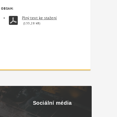
OBSAH:
Plný text ke stažení
(133,28 kB)
Sociální média