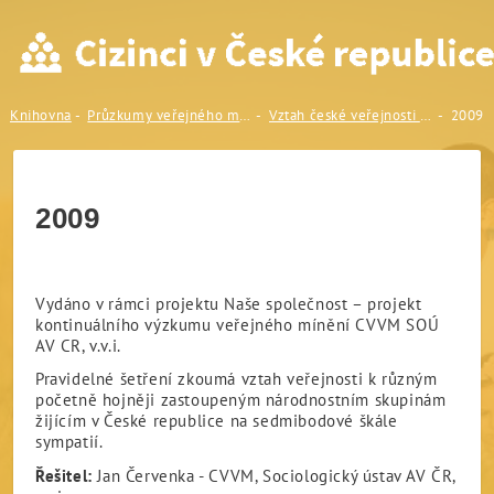
2009
Knihovna
Průzkumy veřejného mínění
Vztah české veřejnosti k národnostním skupinám žijícím v ČR (CVVM, Sociologický ústav AV ČR, v.v.i.)
2009
2009
Vydáno v rámci projektu Naše společnost – projekt
kontinuálního výzkumu veřejného mínění CVVM SOÚ
AV CR, v.v.i.
Pravidelné šetření zkoumá vztah veřejnosti k různým
početně hojněji zastoupeným národnostním skupinám
žijícím v České republice na sedmibodové škále
sympatií.
Řešitel:
Jan Červenka - CVVM, Sociologický ústav AV ČR,