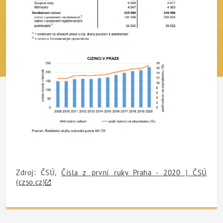
Zdroj: ČSÚ,
Čísla z první ruky Praha - 2020 | ČSÚ
(czso.cz)