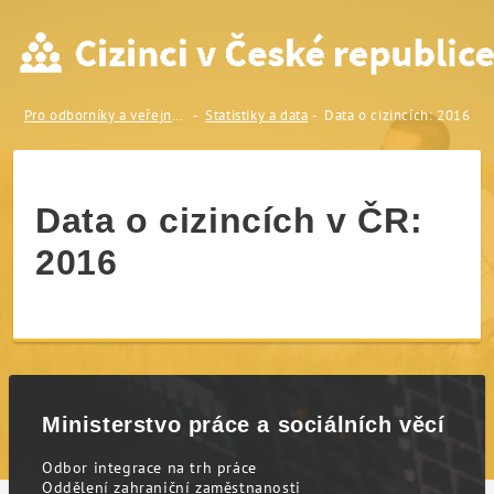
Data o cizincích: 2016
Pro odborníky a veřejnost
Statistiky a data
Data o cizincích: 2016
Data o cizincích v ČR:
2016
Ministerstvo práce a sociálních věcí
Odbor integrace na trh práce
Oddělení zahraniční zaměstnanosti