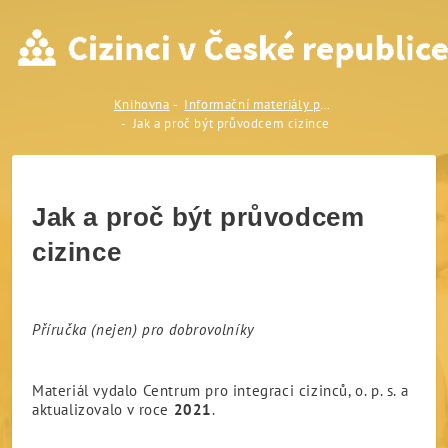
Jak a proč být průvodcem c
Knihovna
Informační materiály pro odborníky a osoby v kontaktu s cizinci
Jak a proč být průvodcem cizince
Jak a proč být průvodcem
cizince
Příručka (nejen) pro dobrovolníky
Materiál vydalo Centrum pro integraci cizinců, o. p. s. a
aktualizovalo v roce
2021
.