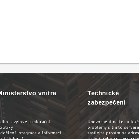
Ministerstvo vnitra
Technické
zabezpečení
dbor azylové a migrační
Upozornění na technické
olitiky
problémy s tímto server
ddělení integrace a informací
zasílejte prosím na adre
ad štolou 3
technického správce ser