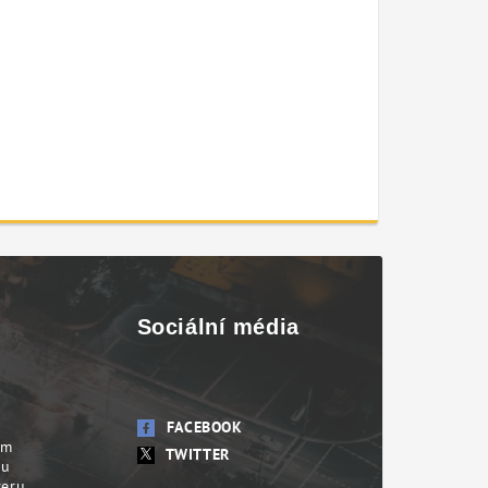
Sociální média
FACEBOOK
em
TWITTER
su
veru