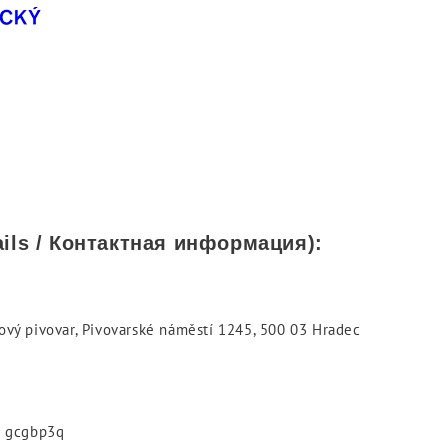
tails / Контактная информация):
ový pivovar, Pivovarské náměstí 1245, 500 03 Hradec
: gcgbp3q