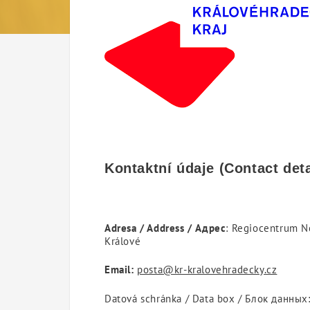
Kontaktní údaje (Contact de
Adresa / Address / Адрес
: Regiocentrum N
Králové
Email:
posta@kr-kralovehradecky.cz
Datová schránka / Data box / Блок данных