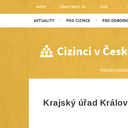
Krajský úřad Královéh
MPSV
ÚŘAD PRÁCE ČR
ČSSZ
AKTUALITY
PRO CIZINCE
PRO ODBORNÍ
Krajský úřad Králo