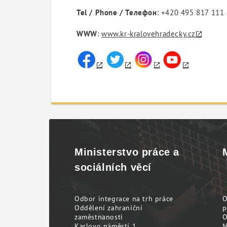
Tel / Phone / Телефон
: +420 495 817 111
WWW
:
www.kr-kralovehradecky.cz
Ministerstvo práce a
sociálních věcí
Odbor integrace na trh práce
O
Oddělení zahraniční
p
zaměstnanosti
O
Karlovo náměstí 1
N