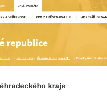
radeckého kraje
SÚIP
DALŠÍ PORTÁLY
KY A VEŘEJNOST
PRO ZAMĚSTNAVATELE
ADRESÁŘ ORGANI
Adresář organizací, institucí a odborníků
Samospráva
Územní samospráva (kraje a obce)
Krajský úřad Králové
véhradeckého kraje