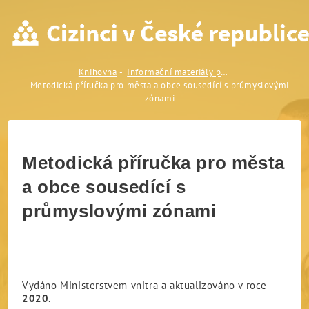
Metodická příručka pro měs
Knihovna
Informační materiály pro odborníky a osoby v kontaktu s cizinci
Metodická příručka pro města a obce sousedící s průmyslovými
zónami
Metodická příručka pro města
a obce sousedící s
průmyslovými zónami
Vydáno Ministerstvem vnitra a aktualizováno v roce
2020
.