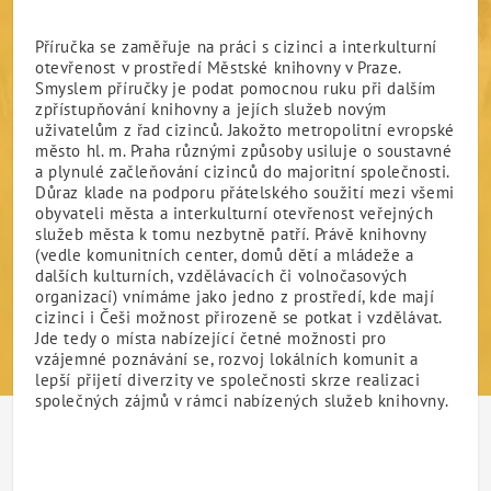
Příručka se zaměřuje na práci s cizinci a interkulturní
otevřenost v prostředí Městské knihovny v Praze.
Smyslem příručky je podat pomocnou ruku při dalším
zpřístupňování knihovny a jejích služeb novým
uživatelům z řad cizinců. Jakožto metropolitní evropské
město hl. m. Praha různými způsoby usiluje o soustavné
a plynulé začleňování cizinců do majoritní společnosti.
Důraz klade na podporu přátelského soužití mezi všemi
obyvateli města a interkulturní otevřenost veřejných
služeb města k tomu nezbytně patří. Právě knihovny
(vedle komunitních center, domů dětí a mládeže a
dalších kulturních, vzdělávacích či volnočasových
organizací) vnímáme jako jedno z prostředí, kde mají
cizinci i Češi možnost přirozeně se potkat i vzdělávat.
Jde tedy o místa nabízející četné možnosti pro
vzájemné poznávání se, rozvoj lokálních komunit a
lepší přijetí diverzity ve společnosti skrze realizaci
společných zájmů v rámci nabízených služeb knihovny.