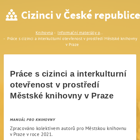
Práce s cizinci a interkultu
Knihovna
Informační materiály pro odborníky a osoby v kontaktu s cizinci
Práce s cizinci a interkulturní otevřenost v prostředí Městské knihovny
v Praze
Práce s cizinci a interkulturní
otevřenost v prostředí
Městské knihovny v Praze
MANUÁL PRO KNIHOVNY
Zpracováno kolektivem autorů pro Městskou knihovnu
v Praze v roce 2021.