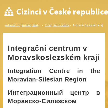
Moravskoslezský kraj
Adresář organizací, institucí a odborníků
Integrační centra
Moravskoslezský kraj
Integrační centrum v
Moravskoslezském kraji
Integration Centre in the
Moravian-Silesian Region
Интеграционный центр в
Моравско-Силезском