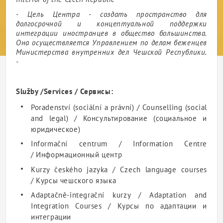
- Цель Центра - создать пространство для
долгосрочной и концептуальной поддержки
интеграции иностранцев в общество большинства.
Она осуществляется Управлением по делам беженцев
Министерства внутренних дел Чешской Республики.
-
Služby /Services / Сервисы:
Poradenství (sociální a právní) / Counselling (social
and legal) / Консультирование (социальное и
юридическое)
Informační centrum / Information Centre
/ Информационный центр
Kurzy českého jazyka / Czech language courses
/ Курсы чешского языка
Adaptačně-integrační kurzy / Adaptation and
Integration Courses / Курсы по адаптации и
интеграции