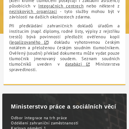
(kteří kromě tlumočení poskytují i základní asistenci)
působících v
Integračních centrech
nebo některé z
neziskových organizací
- tyto služby mohou být v
závislosti na dalších okolnostech zdarma.
Při předkládání zahraničních dokladů úřadům a
institucím (např. diplomy, rodné listy, výpisy z rejstříku
trestů) bývá povinností předložit ověřenou kopii
(
legalizovaného
) dokladu vyhotovenou českým
notářem a přeloženou českým soudním tlumočníkem.
Ověřený (soudní) překlad dokumentu může vydat pouze
tlumočník jmenovaný soudem. Seznam soudních
tlumočníků uveden v
databázi
Ministerstva
spravedlnosti.
Ministerstvo práce a sociálních věcí
Odbor integrace na trh práce
Oddělení zahraniční zaměstnanosti
Karlovo náměstí 1