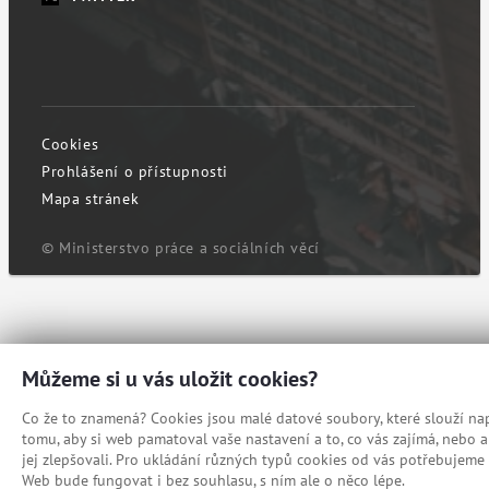
Cookies
Prohlášení o přístupnosti
Mapa stránek
© Ministerstvo práce a sociálních věcí
Můžeme si u vás uložit cookies?
Co že to znamená? Cookies jsou malé datové soubory, které slouží nap
tomu, aby si web pamatoval vaše nastavení a to, co vás zajímá, nebo
jej zlepšovali. Pro ukládání různých typů cookies od vás potřebujeme 
Web bude fungovat i bez souhlasu, s ním ale o něco lépe.