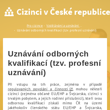
Uznávání odborných kvalifik
Pro cizince
Vzdělávání a uznávání zahraniční kvalifikace
Uznávání odborných kvalifikací (tzv. profesní uznávání)
Uznávání odborných
kvalifikací (tzv. profesní
uznávání)
Při vstupu na trh práce, zejména v případě
regulovaných povolání a činností
, mohou někteří
cizinci (zejména občané EU/EHP a Švýcarska, cizinci s
trvalým pobytem, a jejich rodinní příslušníci), kteří svou
odbornou kvalifikaci získali mimo ČR na území
jakéhokoliv členského státu EU/EHP a Švýcarska,