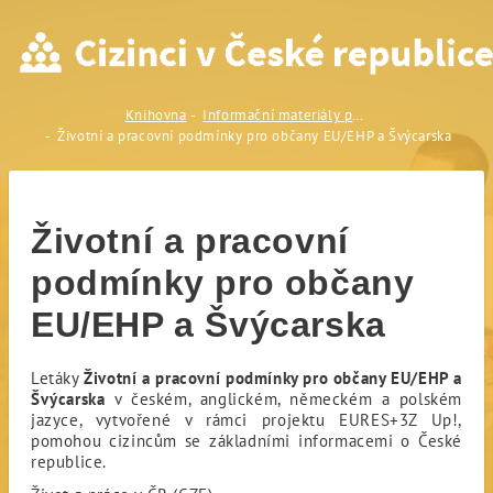
Životní a pracovní podmínk
Knihovna
Informační materiály pro cizince
Životní a pracovní podmínky pro občany EU/EHP a Švýcarska
Životní a pracovní
podmínky pro občany
EU/EHP a Švýcarska
Letáky
Životní a pracovní podmínky pro občany EU/EHP a
Švýcarska
v českém, anglickém, německém a polském
jazyce, vytvořené v rámci projektu EURES+3Z Up!,
pomohou cizincům se základními informacemi o České
republice.