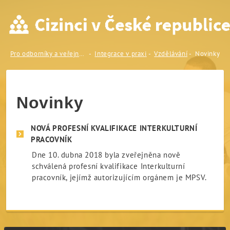
Novinky
Pro odborníky a veřejnost
Integrace v praxi
Vzdělávání
Novinky
Novinky
NOVÁ PROFESNÍ KVALIFIKACE INTERKULTURNÍ
PRACOVNÍK
Dne 10. dubna 2018 byla zveřejněna nově
schválená profesní kvalifikace Interkulturní
pracovník, jejímž autorizujícím orgánem je MPSV.