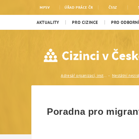
Poradna pro migranty a
MPSV
ÚŘAD PRÁCE ČR
ČSSZ
AKTUALITY
PRO CIZINCE
PRO ODBORNÍ
Adresář organizací, institucí a odborníků
Poradna pro migrant