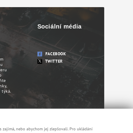
Sociální média
FACEBOOK
em
TWITTER
su
veru
o
ňte
nky,
 týká.
s zajímá, nebo abychom jej zlepšovali. Pro ukládání