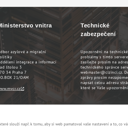
Ministerstvo vnitra
Technické
zabezpečení
dbor azylové a migrační
Upozornění na technické
olitiky
problémy s tímto server
ddělení integrace a informací
zasílejte prosím na adre
ad štolou 3
technického správce ser
70 34 Praha 7
webmaster@cizinci.cz
. D
.O.BOX 21/OAM
zprávy prosím nezapome
napsat celou adresu strá
které se Vaše upozornění
ww.mvcr.cz
eré slouží např. k tomu, aby si web pamatoval vaše nastavení a to, co vá