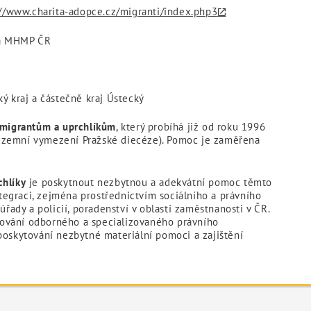
://www.charita-adopce.cz/migranti/index.php3
 a MHMP ČR
ý kraj a částečně kraj Ústecký
migrantům a uprchlíkům
, který probíhá již od roku 1996
územní vymezení Pražské diecéze). Pomoc je zaměřena
chlíky
je poskytnout nezbytnou a adekvátní pomoc těmto
integraci, zejména prostřednictvím sociálního a právního
úřady a policií, poradenství v oblasti zaměstnanosti v ČR.
ování odborného a specializovaného právního
poskytování nezbytné materiální pomoci a zajištění