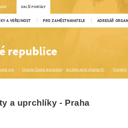
 uprchlíky - Praha
SÚIP
DALŠÍ PORTÁLY
KY A VEŘEJNOST
PRO ZAMĚSTNAVATELE
ADRESÁŘ ORGANI
Nestátní neziskové organizace (NNO)
Charita Česká republika
Arcidiecézní charita Praha-Středisko Migrace
Projekty
y a uprchlíky - Praha