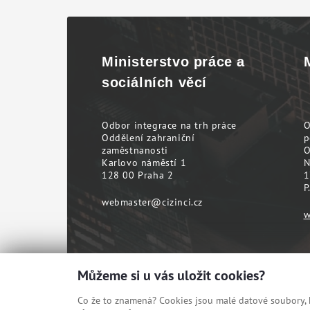
Ministerstvo práce a
sociálních věcí
Odbor integrace na trh práce
O
Oddělení zahraniční
p
zaměstnanosti
O
Karlovo náměstí 1
N
128 00 Praha 2
1
P
webmaster@cizinci.cz
w
Můžeme si u vás uložit cookies?
Co že to znamená? Cookies jsou malé datové soubory, kt