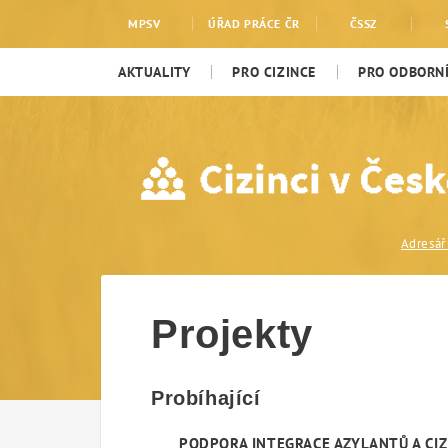
Projekty
MPSV
ÚŘAD PRÁCE ČR
ČSSZ
AKTUALITY
PRO CIZINCE
PRO ODBORNÍ
Projekty
Probíhající
PODPORA INTEGRACE AZYLANTŮ A CI