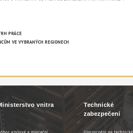
TRH PRÁCE
NCŮM VE VYBRANÝCH REGIONECH
Ministerstvo vnitra
Technické
zabezpečení
dbor azylové a migrační
Upozornění na technické