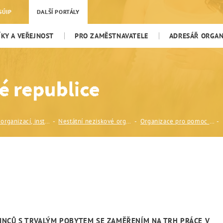
SÚIP
DALŠÍ PORTÁLY
KY A VEŘEJNOST
PRO ZAMĚSTNAVATELE
ADRESÁŘ ORGANI
Adresář organizací, institucí a odborníků
Nestátní neziskové organizace (NNO)
Organizace pro pomoc uprchlíkům (OPU)
ZINCŮ S TRVALÝM POBYTEM SE ZAMĚŘENÍM NA TRH PRÁCE V