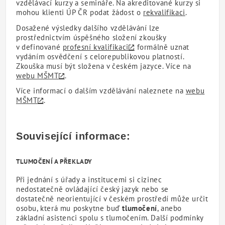
vzdělávací kurzy a semináře. Na akreditované kurzy si
mohou klienti ÚP ČR podat žádost o
rekvalifikaci
.
Dosažené výsledky dalšího vzdělávání lze
prostřednictvím úspěšného složení zkoušky
v definované
profesní kvalifikaci
formálně uznat
vydáním osvědčení s celorepublikovou platností.
Zkouška musí být složena v českém jazyce. Více na
webu MŠMT
.
Více informací o dalším vzdělávání naleznete na
webu
MŠMT
.
Související informace:
TLUMOČENÍ A PŘEKLADY
Při jednání s úřady a institucemi si cizinec
nedostatečně ovládající český jazyk nebo se
dostatečně neorientující v českém prostředí může určit
osobu, která mu poskytne buď
tlumočení
, anebo
základní asistenci spolu s tlumočením. Další podmínky