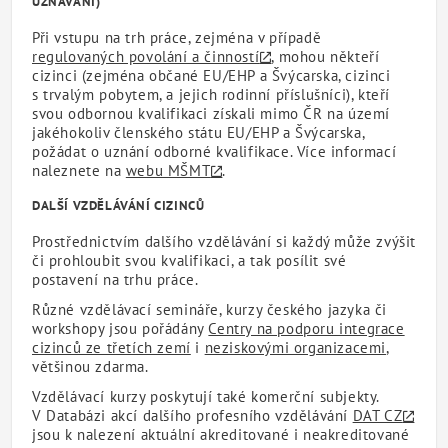
UZNÁVÁNÍ)
Při vstupu na trh práce, zejména v případě
regulovaných povolání a činností
, mohou někteří
cizinci (zejména občané EU/EHP a Švýcarska, cizinci
s trvalým pobytem, a jejich rodinní příslušníci), kteří
svou odbornou kvalifikaci získali mimo ČR na území
jakéhokoliv členského státu EU/EHP a Švýcarska,
požádat o uznání odborné kvalifikace. Více informací
naleznete na
webu MŠMT
.
DALŠÍ VZDĚLÁVÁNÍ CIZINCŮ
Prostřednictvím dalšího vzdělávání si každý může zvýšit
či prohloubit svou kvalifikaci, a tak posílit své
postavení na trhu práce.
Různé vzdělávací semináře, kurzy českého jazyka či
workshopy jsou pořádány
Centry na podporu integrace
cizinců ze třetích zemí
i
neziskovými organizacemi
,
většinou zdarma.
Vzdělávací kurzy poskytují také komerční subjekty.
V Databázi akcí dalšího profesního vzdělávání
DAT CZ
jsou k nalezení aktuální akreditované i neakreditované