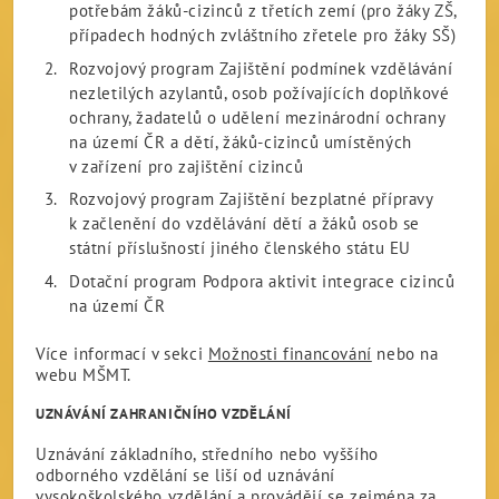
potřebám žáků-cizinců z třetích zemí (pro žáky ZŠ,
případech hodných zvláštního zřetele pro žáky SŠ)
Rozvojový program Zajištění podmínek vzdělávání
nezletilých azylantů, osob požívajících doplňkové
ochrany, žadatelů o udělení mezinárodní ochrany
na území ČR a dětí, žáků-cizinců umístěných
v zařízení pro zajištění cizinců
Rozvojový program Zajištění bezplatné přípravy
k začlenění do vzdělávání dětí a žáků osob se
státní příslušností jiného členského státu EU
Dotační program Podpora aktivit integrace cizinců
na území ČR
Více informací v sekci
Možnosti financování
nebo na
webu MŠMT.
UZNÁVÁNÍ ZAHRANIČNÍHO VZDĚLÁNÍ
Uznávání základního, středního nebo vyššího
odborného vzdělání se liší od uznávání
vysokoškolského vzdělání a provádějí se zejména za