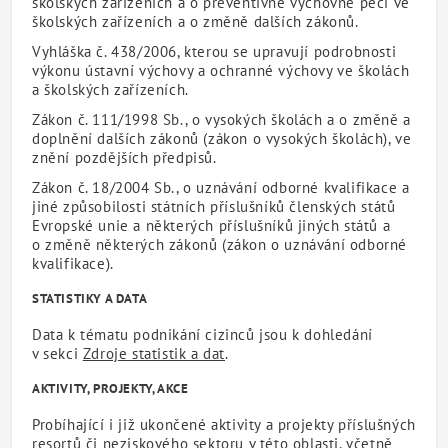
školských zařízeních a o preventivně výchovné péči ve
školských zařízeních a o změně dalších zákonů.
Vyhláška č. 438/2006, kterou se upravují podrobnosti
výkonu ústavní výchovy a ochranné výchovy ve školách
a školských zařízeních.
Zákon č. 111/1998 Sb., o vysokých školách a o změně a
doplnění dalších zákonů (zákon o vysokých školách), ve
znění pozdějších předpisů.
Zákon č. 18/2004 Sb., o uznávání odborné kvalifikace a
jiné způsobilosti státních příslušníků členských států
Evropské unie a některých příslušníků jiných států a
o změně některých zákonů (zákon o uznávání odborné
kvalifikace).
STATISTIKY A DATA
Data k tématu podnikání cizinců jsou k dohledání
v sekci
Zdroje statistik a dat
.
AKTIVITY, PROJEKTY, AKCE
Probíhající i již ukončené aktivity a projekty příslušných
resortů či neziskového sektoru v této oblasti, včetně