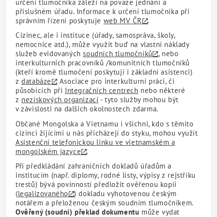
určení tlumočníka záleží na povaze jednání a
příslušném úřadu. Informace k určení tlumočníka při
správním řízení poskytuje
web MV ČR
.
Cizinec, ale i instituce (úřady, samospráva, školy,
nemocnice atd.), může využít buď na vlastní náklady
služeb evidovaných
soudních tlumočníků
, nebo
interkulturních pracovníků /komunitních tlumočníků
(kteří kromě tlumočení poskytují i základní asistenci)
z
databáze
Asociace pro interkulturní práci, či
působících při
Integračních centrech
nebo některé
z
neziskových organizací
- tyto služby mohou být
v závislosti na dalších okolnostech zdarma.
Občané Mongolska a Vietnamu i všichni, kdo s těmito
cizinci žijícími u nás přicházejí do styku, mohou využít
Asistenční telefonickou linku ve vietnamském a
mongolském jazyce
.
Při předkládání zahraničních dokladů úřadům a
institucím (např. diplomy, rodné listy, výpisy z rejstříku
trestů) bývá povinností předložit ověřenou kopii
(
legalizovaného
) dokladu vyhotovenou českým
notářem a přeloženou českým soudním tlumočníkem.
Ověřený (soudní) překlad dokumentu
může vydat