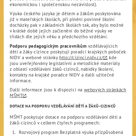
ekonomickou i společenskou nezávislost).
Výuka českého jazyka je dětem a žákům poskytována
již v mateřských školách, při plnění povinné školní
docházky pak v základních školách tak, aby bylo možné
v krátké době jejich začlenění do běžné výuky ve
třídách dle jejich věku a předchozího vzdělání.
Podporu pedagogickým pracovníkům
vzdělávajících
děti a žáky-cizince poskytují poradci krajských poboček
NIDV a webové stránky
http://cizinci.nidv.cz/
, kde
jsou uveřejňovány legislativní a metodické materiály
z oblasti vzdělávání žáků-cizinců, nabídky školení,
kontakty na krajské poradce NIDV a další užitečné
informace.
Další informace jsou k dispozici na
webových stránkách
MŠMT
.
DOTACE NA PODPORU VZDĚLÁVÁNÍ DĚTÍ A ŽÁKŮ-CIZINCŮ
MŠMT poskytuje dotace na podporu vzdělávání dětí a
žáků-cizinců v celkem čtyřech programech:
Rozvojový program Bezplatná výuka přizpůsobená