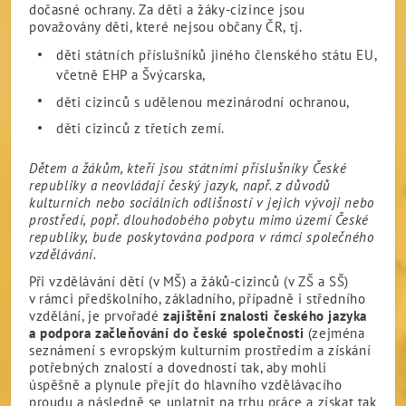
dočasné ochrany. Za děti a žáky-cizince jsou
považovány děti, které nejsou občany ČR, tj.
děti státních příslušníků jiného členského státu EU,
včetně EHP a Švýcarska,
děti cizinců s udělenou mezinárodní ochranou,
děti cizinců z třetích zemí.
Dětem a žákům, kteří jsou státními příslušníky České
republiky a neovládají český jazyk, např. z důvodů
kulturních nebo sociálních odlišností v jejich vývoji nebo
prostředí, popř. dlouhodobého pobytu mimo území České
republiky, bude poskytována podpora v rámci společného
vzdělávání.
Při vzdělávání dětí (v MŠ) a žáků-cizinců (v ZŠ a SŠ)
v rámci předškolního, základního, případně i středního
vzdělání, je prvořadé
zajištění znalosti českého jazyka
a podpora začleňování do české společnosti
(zejména
seznámení s evropským kulturním prostředím a získání
potřebných znalostí a dovedností tak, aby mohli
úspěšně a plynule přejít do hlavního vzdělávacího
proudu a následně se uplatnit na trhu práce a získat tak