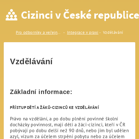
Vzdělávání
Pro odborníky a veřejnost
Integrace v praxi
Vzdělávání
Vzdělávání
Základní informace:
PŘÍSTUP DĚTÍ A ŽÁKŮ-CIZINCŮ KE VZDĚLÁVÁNÍ
Právo na vzdělání, a po dobu plnění povinné školní
docházky povinnost, mají děti a žáci-cizinci, kteří v ČR
pobývají po dobu delší než 90 dnů, nebo jim byl udělen
azyl, vízum za účelem strpění pobytu nebo za účelem