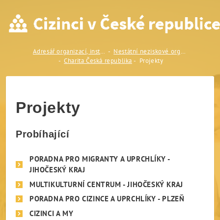
Projekty
Adresář organizací, institucí a odborníků
Nestátní neziskové organizace (NNO)
Charita Česká republika
Projekty
Projekty
Probíhající
PORADNA PRO MIGRANTY A UPRCHLÍKY -
JIHOČESKÝ KRAJ
MULTIKULTURNÍ CENTRUM - JIHOČESKÝ KRAJ
PORADNA PRO CIZINCE A UPRCHLÍKY - PLZEŇ
CIZINCI A MY