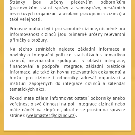
Stránky jsou určeny především odborníkům
(pracovníkům státní správy a samosprávy, nestátních
neziskových organizací a osobám pracujícím s cizinci) a
také veřejnosti.
Přínosné mohou být i pro samotné cizince, nicméně pro
informovanost cizinců jsou primárně určeny relevantní
příručky a brožury.
Na těchto stránkách najdete základní informace a
novinky o integrační politice, statistikách s tematikou
cizinců, mezinárodní spolupráci v oblasti integrace,
financování a podpoře integrace, základní praktické
informace, ale také knihovnu relevantních dokumentů a
brožur pro cizince i odborníky, adresář organizací a
institucí zapojených do integrace cizinců a kalendář
tematických akcí.
Pokud máte zájem informovat ostatní odborníky anebo
veřejnost o své činnosti na poli integrace cizinců nebo
máte námět na zlepšení, obraťte se prosím na správce
stránek (
webmaster@cizinci.cz
).